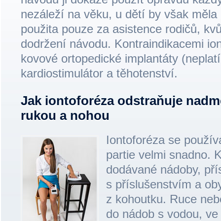
nezáleží na věku, u dětí by však měla 
použita pouze za asistence rodičů, kv
dodržení návodu. Kontraindikacemi ion
kovové ortopedické implantáty (neplatí
kardiostimulátor a těhotenství.
Jak iontoforéza odstraňuje nadm
rukou a nohou
Iontoforéza se použív
partie velmi snadno. K
dodávané nádoby, přís
s příslušenstvím a ob
z kohoutku. Ruce ne
do nádob s vodou, ve 