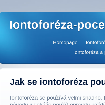
Iontoforéza-poce
Homepage
Iontofor
Iontoforéza a
Jak se iontoforéza po
Iontoforéza se používá velmi snadno. 
návodu ji dokáže použít opravdu každý