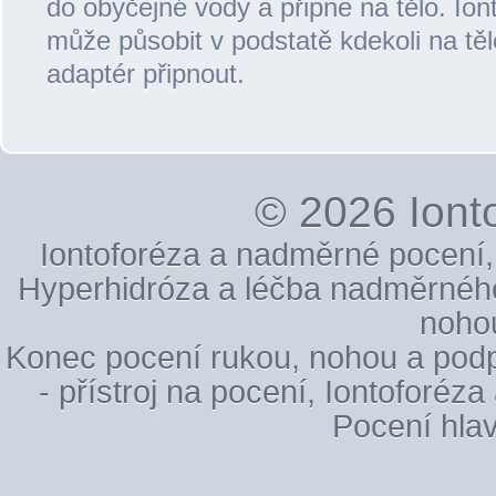
do obyčejné vody a připne na tělo. Ion
může působit v podstatě kdekoli na tě
adaptér připnout.
© 2026
Iont
Iontoforéza a nadměrné pocení
Hyperhidróza a léčba nadměrnéh
noho
Konec pocení rukou, nohou a pod
- přístroj na pocení
,
Iontoforéza
Pocení hla