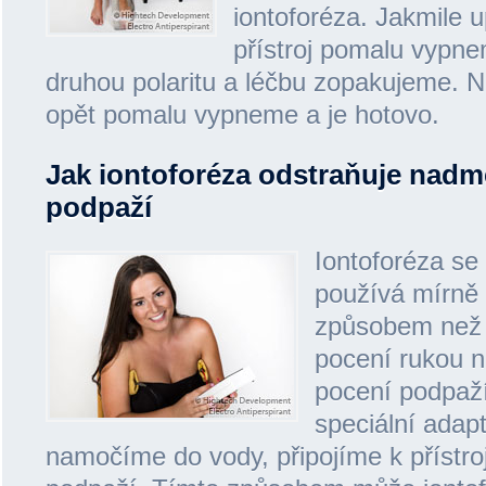
iontoforéza. Jakmile 
přístroj pomalu vypn
druhou polaritu a léčbu zopakujeme. N
opět pomalu vypneme a je hotovo.
Jak iontoforéza odstraňuje nadm
podpaží
Iontoforéza se
používá mírně
způsobem než 
pocení rukou n
pocení podpaží
speciální adapt
namočíme do vody, připojíme k přístro