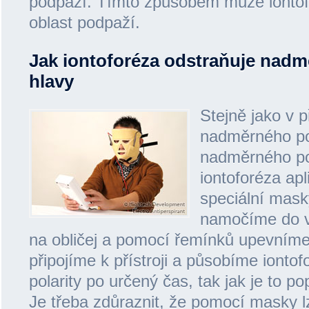
podpaží. Tímto způsobem může iontofo
oblast podpaží.
Jak iontoforéza odstraňuje nadm
hlavy
Stejně jako v 
nadměrného po
nadměrného po
iontoforéza ap
speciální mask
namočíme do 
na obličej a pomocí řemínků upevním
připojíme k přístroji a působíme ionto
polarity po určený čas, tak jak je to 
Je třeba zdůraznit, že pomocí masky lz