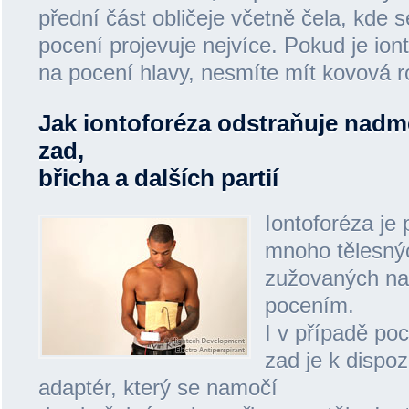
přední část obličeje včetně čela, kde
pocení projevuje nejvíce. Pokud je ion
na pocení hlavy, nesmíte mít kovová r
Jak iontoforéza odstraňuje nadm
zad,
břicha a dalších partií
Iontoforéza je 
mnoho tělesnýc
zužovaných n
pocením.
I v případě po
zad je k dispoz
adaptér, který se namočí